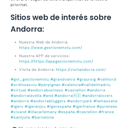
prioritat.
Sitios web de interés sobre
Andorra:
Nuestra Web de Andorra:
https://www.gestionemxtu.com/
Nuestra APP de servicios:
https://https://appgestionemxtu.com/
Visita de Andorra:
https://visitandorra.com/
#gxt_gestionemxtu
#grandvalira
#grauroig
#vallnord
#ordinoesviu
#perpignan
#valencia
#valldelmadriu
#virtual
#andorrabusiness
#castellon
#andorra
#andorralavella
#and
#andorra🇦🇩
#andorralovers
#andorre
#andorrabloggers
#andorrpark
#lamassana
#igers
#igeranjou
#igerespaña
#igerfrance
#pyrenees
#vivand
#illacarlemany
#españa
#castellon
#france
#santjulia
#barcelona