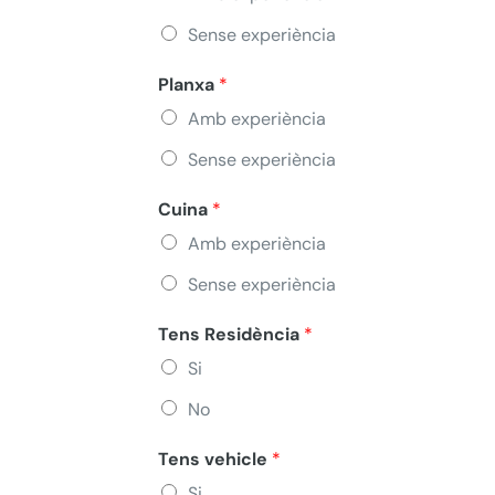
Sense experiència
Planxa
*
Amb experiència
Sense experiència
Cuina
*
Amb experiència
Sense experiència
Tens Residència
*
Si
No
Tens vehicle
*
Si