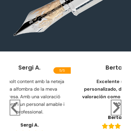
Berta Le
5/5
5/5
Ho
 neteja
Excelente servicio
buscan
meva
personalizado, de limpieza, mi
y vue
ració
valoración como servicio es de
amable i
10
Berta Le