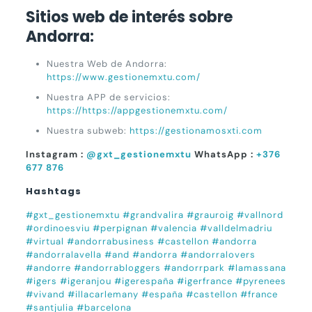
Sitios web de interés sobre
Andorra:
Nuestra Web de Andorra:
https://www.gestionemxtu.com/
Nuestra APP de servicios:
https://https://appgestionemxtu.com/
Nuestra subweb:
https://gestionamosxti.com
Instagram :
@gxt_gestionemxtu
WhatsApp :
+376
677 876
Hashtags
#gxt_gestionemxtu
#grandvalira
#grauroig
#vallnord
#ordinoesviu
#perpignan
#valencia
#valldelmadriu
#virtual
#andorrabusiness
#castellon
#andorra
#andorralavella
#and
#andorra
#andorralovers
#andorre
#andorrabloggers
#andorrpark
#lamassana
#igers
#igeranjou
#igerespaña
#igerfrance
#pyrenees
#vivand
#illacarlemany
#españa
#castellon
#france
#santjulia
#barcelona