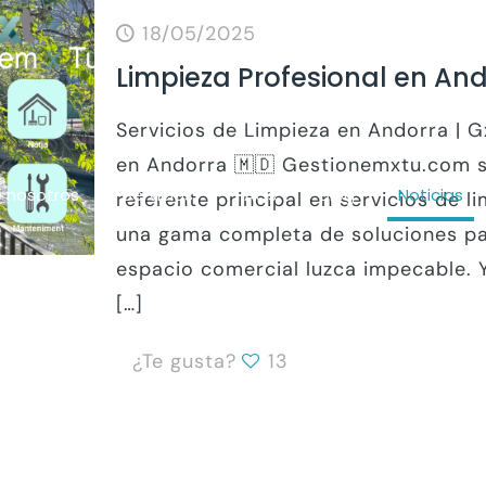
18/05/2025
Limpieza Profesional en An
Servicios de Limpieza en Andorra | 
en Andorra 🇲🇩 Gestionemxtu.com s
 nosotros
Servicios
FAQs
Blog
Noticias
referente principal en servicios de l
una gama completa de soluciones pa
espacio comercial luzca impecable. Y
[…]
¿Te gusta?
13