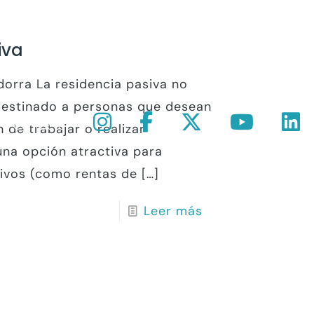
iva
dorra La residencia pasiva no
destinado a personas que desean
Contacto
n de trabajar o realizar
 una opción atractiva para
sivos (como rentas de
[…]
Leer más