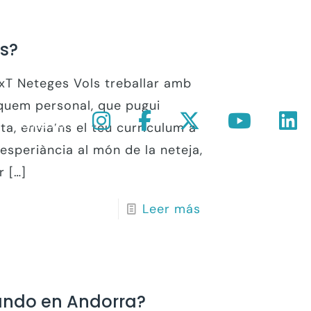
es?
GxT Neteges Vols treballar amb
squem personal, que pugui
Contacto
a, envia’ns el teu currículum a
 esperiància al món de la neteja,
r
[…]
Leer más
ando en Andorra?