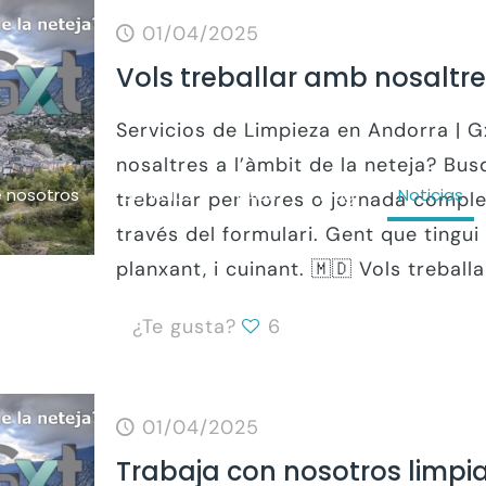
01/04/2025
Vols treballar amb nosaltr
Servicios de Limpieza en Andorra | 
nosaltres a l’àmbit de la neteja? Bu
 nosotros
Servicios
FAQs
Blog
Noticias
treballar per hores o jornada complet
través del formulari. Gent que tingui
planxant, i cuinant. 🇲🇩 Vols treballa
¿Te gusta?
6
01/04/2025
Trabaja con nosotros limpi