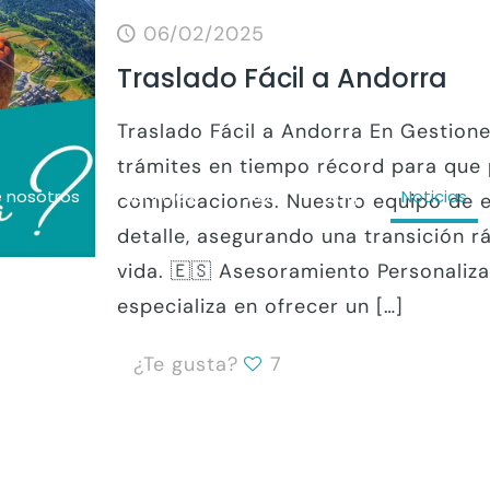
06/02/2025
Traslado Fácil a Andorra
Traslado Fácil a Andorra En Gestion
trámites en tiempo récord para que 
 nosotros
Servicios
FAQs
Blog
Noticias
complicaciones. Nuestro equipo de 
detalle, asegurando una transición rá
vida. 🇪🇸 Asesoramiento Personali
especializa en ofrecer un
[…]
¿Te gusta?
7