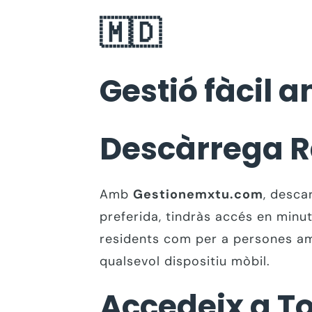
🇲🇩
Gestió fàcil
Descàrrega R
Amb
Gestionemxtu.com
, desca
preferida, tindràs accés en minut
residents com per a persones amb 
qualsevol dispositiu mòbil.
Accedeix a To