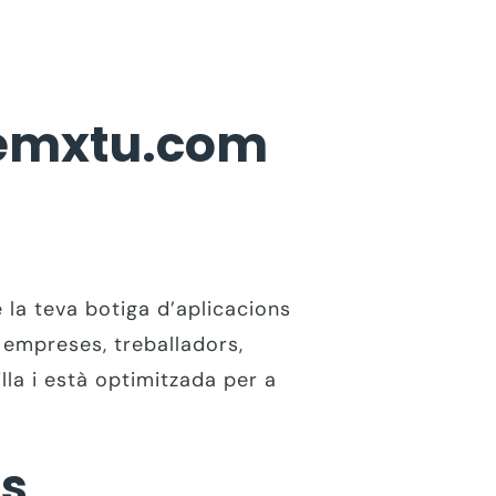
onemxtu.com
e la teva botiga d’aplicacions
a empreses, treballadors,
lla i està optimitzada per a
is