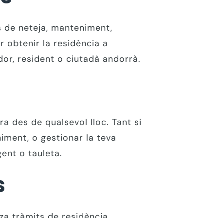
s de neteja, manteniment,
r obtenir la residència a
dor, resident o ciutadà andorrà.
a des de qualsevol lloc. Tant si
niment, o gestionar la teva
gent o tauleta.
s
tza tràmits de residència,