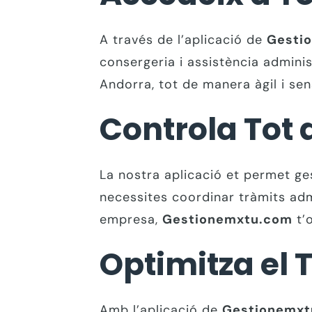
A través de l’aplicació de
Gesti
consergeria i assistència adminis
Andorra, tot de manera àgil i sen
Controla Tot 
La nostra aplicació et permet ges
necessites coordinar tràmits admi
empresa,
Gestionemxtu.com
t’o
Optimitza el 
Amb l’aplicació de
Gestionemxt