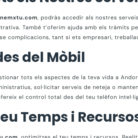
onemxtu.com
, podràs accedir als nostres servei
trativa. També t’oferim ajuda amb els tràmits pe
se complicacions, tant si ets empresari, treballa
des del Mòbil
tionar tots els aspectes de la teva vida a Andorr
nistratius, sol·licitar serveis de neteja o mante
fereix el control total des del teu telèfon intel·li
Teu Temps i Recurso
u.com
, optimitzes el teu temps i recursos. Reali