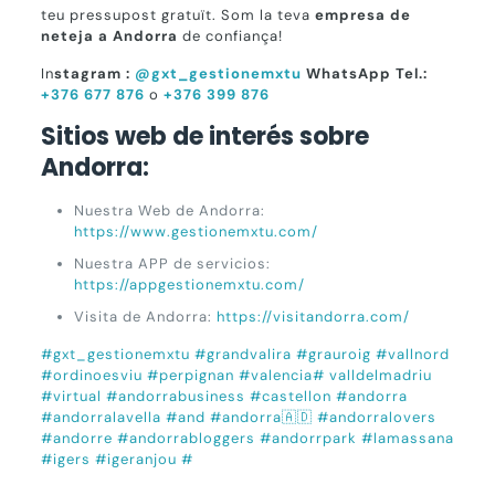
teu pressupost gratuït. Som la teva
empresa de
neteja a Andorra
de confiança!
In
stagram :
@gxt_gestionemxtu
WhatsApp Tel.:
+376 677 876
o
+376 399 876
Sitios web de interés sobre
Andorra:
Nuestra Web de Andorra:
https://www.gestionemxtu.com/
Nuestra APP de servicios:
https://appgestionemxtu.com/
Visita de Andorra:
https://visitandorra.com/
#gxt_gestionemxtu
#grandvalira
#grauroig
#vallnord
#ordinoesviu
#perpignan
#valencia
# valldelmadriu
#virtual
#andorrabusiness
#castellon
#andorra
#andorralavella
#and
#andorra🇦🇩
#andorralovers
#andorre
#andorrabloggers
#andorrpark
#lamassana
#igers
#igeranjou
#